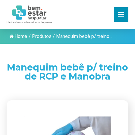
Home
/
Produtos
/
Manequim bebê p/ treino...
Manequim bebê p/ treino
de RCP e Manobra