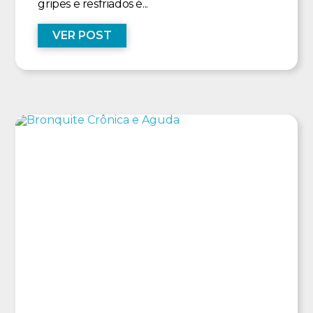
gripes e resfriados é...
VER POST