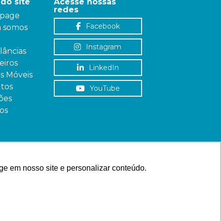
do site
Acesse nossas
redes
page
Facebook
 somos
Instagram
âncias
iros
LinkedIn
as Móveis
tos
YouTube
ões
os
ge em nosso site e personalizar conteúdo.