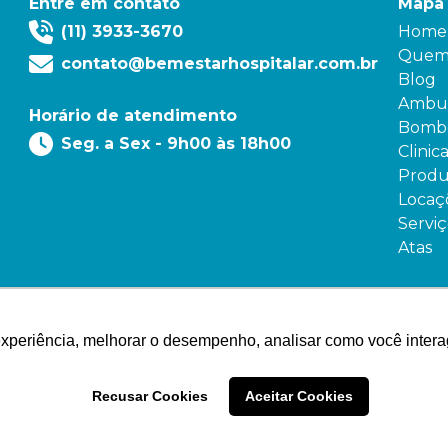
Entre em contato
Mapa 
(11) 3933-3670
Home
Quem
contato@bemestarhospitalar.com.br
Blog
Ambul
Horário de atendimento
Bombe
Seg. a Sex - 9h00 às 18h00
Clinic
Produ
Locaç
Serviç
Atas
experiência, melhorar o desempenho, analisar como você intera
Recusar Cookies
Aceitar Cookies