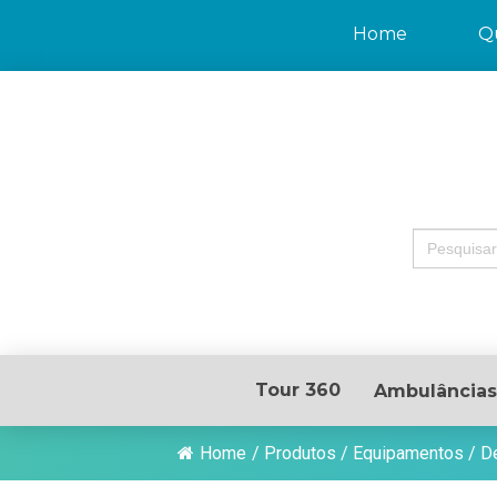
Home
Q
Search
for:
Tour 360
Ambulâncias
Home
/
Produtos
/
Equipamentos
/
De