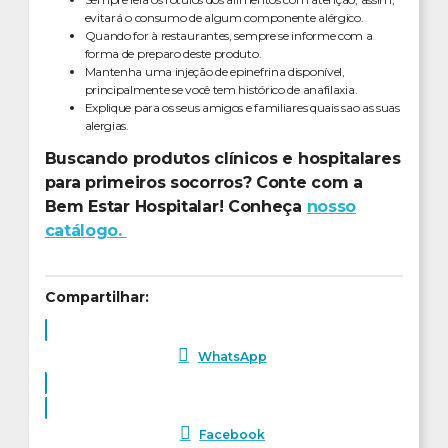
evitará o consumo de algum componente alérgico.
Quando for à restaurantes, sempre se informe com a
forma de preparo deste produto.
Mantenha uma injeção de epinefrina disponível,
principalmente se você tem histórico de anafilaxia.
Explique para os seus amigos e familiares quais sao as suas
alergias.
Buscando produtos clínicos e hospitalares
para primeiros socorros? Conte com a
Bem Estar Hospitalar! Conheça
nosso
catálogo.
Compartilhar:
WhatsApp
Facebook