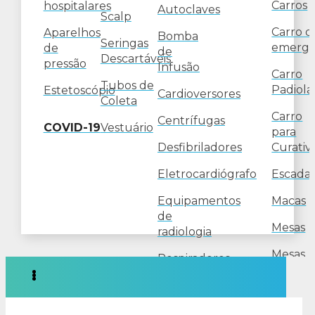
Carros
hospitalares
Autoclaves
Scalp
Carro d
Aparelhos
Bomba
Seringas
emergê
de
de
Descartáveis
pressão
Infusão
Carro
Tubos de
Padiola
Estetoscópio
Cardioversores
Coleta
Carro
Centrífugas
COVID-19
Vestuário
para
Desfibriladores
Curativ
Eletrocardiógrafo
Escada
Equipamentos
Macas
de
Mesas
radiologia
Mesas
Respiradores
Ginecol
Monitores
Poltron