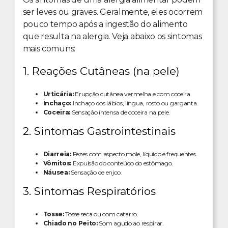
ser leves ou graves. Geralmente, eles ocorrem
pouco tempo após a ingestão do alimento
que resulta na alergia. Veja abaixo os sintomas
mais comuns:
1. Reações Cutâneas (na pele)
Urticária:
Erupção cutânea vermelha e com coceira.
Inchaço:
Inchaço dos lábios, língua, rosto ou garganta.
Coceira:
Sensação intensa de coceira na pele.
2. Sintomas Gastrointestinais
Diarreia:
Fezes com aspecto mole, líquido e frequentes.
Vômitos:
Expulsão do conteúdo do estômago.
Náusea:
Sensação de enjoo.
3. Sintomas Respiratórios
Tosse:
Tosse seca ou com catarro.
Chiado no Peito:
Som agudo ao respirar.