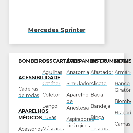
Mercedes Sprinter
BOMBEIROS
DESCARTÁVEIS
EQUIPAMENTOS
INSTRUMENTAIS
MOBIL
Agulhas
Anatomia
Afastador
Armário
ACESSIBILIDADE
Catéter
Simulador
Alicate
Banco
Cadeiras
Giratóri
Coletor
Aparelho
Bacia
de rodas
de
Biombo
Lençol
Bandeja
Anestesia
APARELHOS
Braçade
Luvas
Pinça
MÉDICOS
Aspiradores
Camas
cirúrgicos
Máscaras
Tesoura
Acessórios