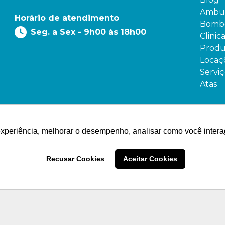
Ambul
Horário de atendimento
Bombe
Seg. a Sex - 9h00 às 18h00
Clinic
Produ
Locaç
Serviç
Atas
experiência, melhorar o desempenho, analisar como você intera
Recusar Cookies
Aceitar Cookies