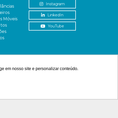
Instagram
âncias
iros
LinkedIn
as Móveis
tos
YouTube
ões
os
ge em nosso site e personalizar conteúdo.