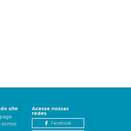
do site
Acesse nossas
redes
page
Facebook
 somos