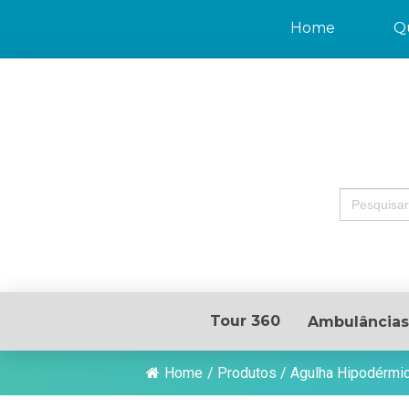
Home
Q
Search
for:
Tour 360
Ambulâncias
Home
/
Produtos
/
Agulha Hipodérmi