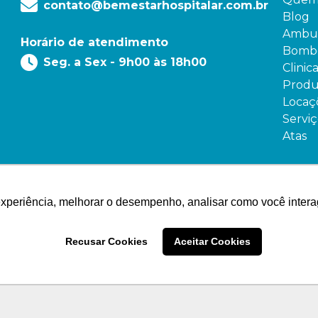
contato@bemestarhospitalar.com.br
Blog
Ambul
Horário de atendimento
Bombe
Seg. a Sex - 9h00 às 18h00
Clinic
Produ
Locaç
Serviç
Atas
experiência, melhorar o desempenho, analisar como você intera
Recusar Cookies
Aceitar Cookies