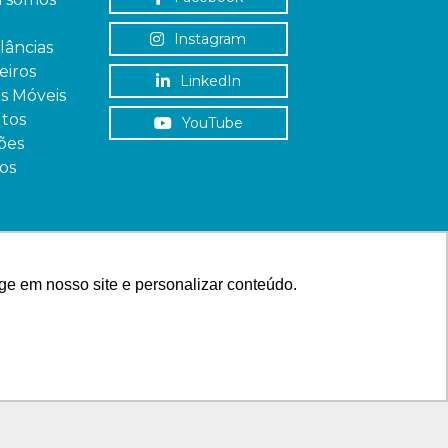
Instagram
âncias
iros
LinkedIn
as Móveis
tos
YouTube
ões
os
ge em nosso site e personalizar conteúdo.