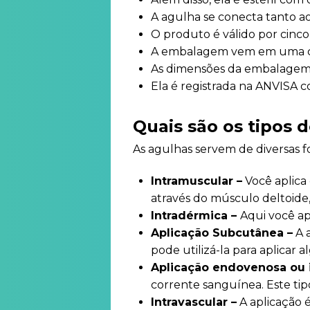
A agulha se conecta tanto ao
O produto é válido por cinco 
A embalagem vem em uma cai
As dimensões da embalagem s
Ela é registrada na ANVISA
Quais são os tipos 
As agulhas servem de diversas fo
Intramuscular –
Você aplica
através do músculo deltoide,
Intradérmica –
Aqui você ap
Aplicação Subcutânea –
A a
pode utilizá-la para aplicar 
Aplicação endovenosa ou 
corrente sanguínea. Este tip
Intravascular –
A aplicação é