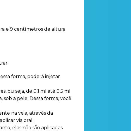
a e 9 centímetros de altura
rar.
ssa forma, poderá injetar
, ou seja, de 0,1 ml até 0,5 ml
a, sob a pele. Dessa forma, você
nte na veia, através da
licar via oral.
nto, elas não são aplicadas