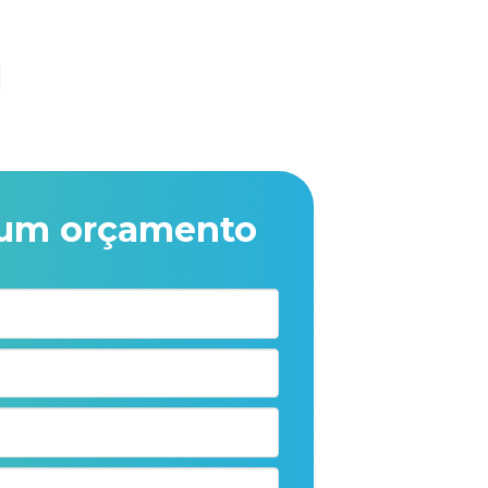
M
e um
orçamento