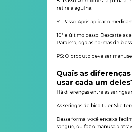
8º Passo: Aproxime a agulha até 
retire a agulha.
9º Passo: Após aplicar o medic
10º e último passo: Descarte as
Para isso, siga as normas de bi
PS: O produto deve ser manusead
Quais as diferenças
usar cada um deles
Há diferenças entre as seringas c
As seringas de bico Luer Slip t
Dessa forma, você encaixa facilm
sangue, ou faz o manuseio atravé