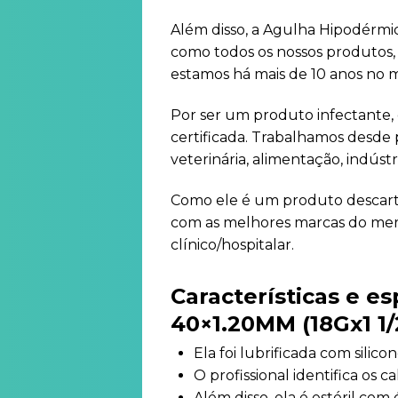
Além disso, a Agulha Hipodérmi
como todos os nossos produtos, q
estamos há mais de 10 anos no m
Por ser um produto infectante,
certificada. Trabalhamos desde
veterinária, alimentação, indúst
Como ele é um produto descartáv
com as melhores marcas do merc
clínico/hospitalar.
Características e e
40×1.20MM (18Gx1 1/
Ela foi lubrificada com silico
O profissional identifica os 
Além disso, ela é estéril com