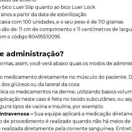
 bico Luer Slip quanto ao bico Luer Lock
anos a partir da data de esterilização
xa com 100 unidades, e o seu peso é de 110 gramas
ão de: 11 cm de comprimento x 11 centímetros de largur
 com o código 80495510095
de administração?
rmas, assim, você verá abaixo quais os modos de administ
 o medicamento diretamente no músculo do paciente. De
 dos glúteos ou da lateral da coxa
lica os medicamentos na derme, utilizando baixos volumes
plicação neste caso é feita no tecido subcutâneo, ou sej
alguns tipos de vacina e insulina, por exemplo.
intravenosa –
Sua equipe aplicará a medicação diretame
o de procedimento é realizado quando não há meios de ap
 realizada diretamente pela corrente sanguínea. Entreta