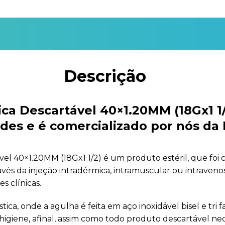
Descrição
ca Descartável 40×1.20MM (18Gx1 
des e é comercializado por nós da
l 40×1.20MM (18Gx1 1/2) é um produto estéril, que foi 
avés da injeção intradérmica, intramuscular ou intraveno
es clínicas.
ica, onde a agulha é feita em aço inoxidável bisel e tri
giene, afinal, assim como todo produto descartável nece