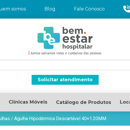
uem somos
Blog
Fale Conosco
Solicitar atendimento
Clínicas Móveis
Loc
Catálogo de Produtos
ulhas
/
Agulha Hipodérmica Descartável 40×1.20MM