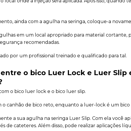
o local onde a injeção será aplicada. Após isso, quando te
amento, ainda com a agulha na seringa, coloque-a novame
 agulhas em um local apropriado para material cortante, 
ossegurança recomendadas.
o por um profissional treinado e qualificado para tal.
 entre o bico Luer Lock e Luer Slip
?
om o bico luer lock e o bico luer slip.
em o canhão de bico reto, enquanto a luer-lock é um bico
ente a sua agulha na seringa Luer Slip. Com ela você apl
s de cateteres. Além disso, pode realizar aplicações líqu