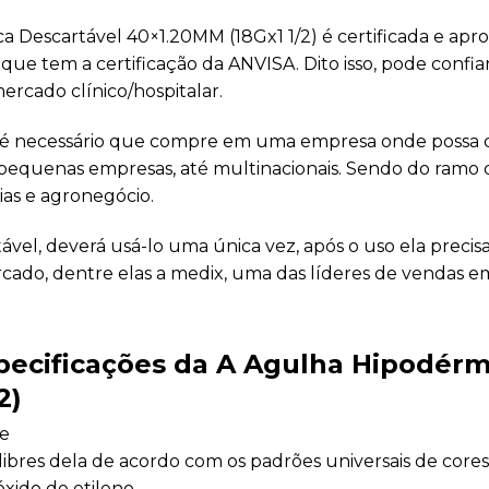
ca Descartável 40×1.20MM (18Gx1 1/2) é certificada e ap
ue tem a certificação da ANVISA. Dito isso, pode confiar
ercado clínico/hospitalar.
 é necessário que compre em uma empresa onde possa c
 pequenas empresas, até multinacionais. Sendo do ramo 
rias e agronegócio.
el, deverá usá-lo uma única vez, após o uso ela precis
ado, dentre elas a medix, uma das líderes de vendas 
specificações da A Agulha Hipodérm
2)
ne
calibres dela de acordo com os padrões universais de core
 óxido de etileno