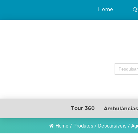
Home
Q
Search
for:
Tour 360
Ambulâncias
Home
/
Produtos
/
Descartáveis
/
Ag