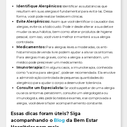
Identifique Alergênicos:
Identificar as substâncias que
resultam em suas alergias é fundamental para evitá-las. Dessa
forma, você pode realizar testes em clínicas.
Evite Alergênicos:
Assim que você identificar o causador das
alergias, evite-os a todo custo. Pode ir desde alterar a sua dieta e
mudar os seus hábitos, bem como alterar produtos de higiene
pessoal, com isso, você viverá melhor e manterá a sua alergia
controlada.
Medicamentos:
Para alergias leves a moderadas, os anti-
histamínicos de venda livre podem ajudar a aliviar os sintomas.
Para alergias mais graves, como a alergia a amendoim, um
médico pode prescrever um medicamento.
Imunoterapia:
Em alguns casos, a imunoterapia, conhecida
como “vacina para alergias”, pode ser recomendada. Ela envolve
a administração controlada de pequenas quantidades do
alergênico para ajudar o corpo a desenvolver tolerância.
Consulte um Especialista:
Se você suspeitar de uma alergia
ou se os sintomas persistirem, consulte um alergologista ou
imunologista, eles pedirão testes e exames, e se comprovada a
alergia, você deverá fazer acompanhamento constante.
Essas dicas foram úteis? Siga
acompanhando o
Blog
da Bem Estar