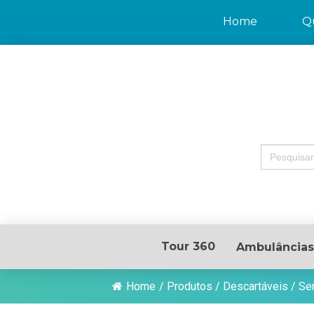
Home
Q
Search
for:
Tour 360
Ambulâncias
Home
/
Produtos
/
Descartáveis
/
Se