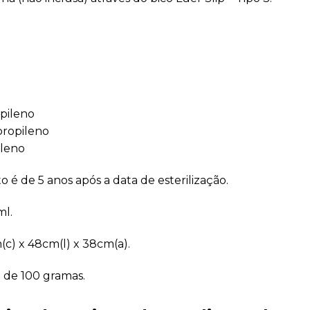
opileno
propileno
ileno
o é de 5 anos após a data de esterilização.
ml.
c) x 48cm(l) x 38cm(a).
 de 100 gramas.