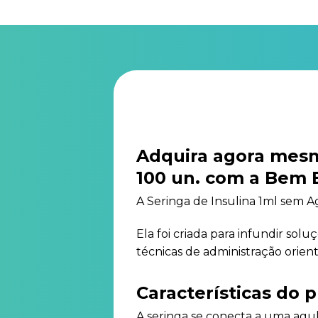
Adquira agora mesm
100 un. com a Bem E
A Seringa de Insulina 1ml sem A
Ela foi criada para infundir sol
técnicas de administração orien
Características do 
A seringa se conecta a uma agulh