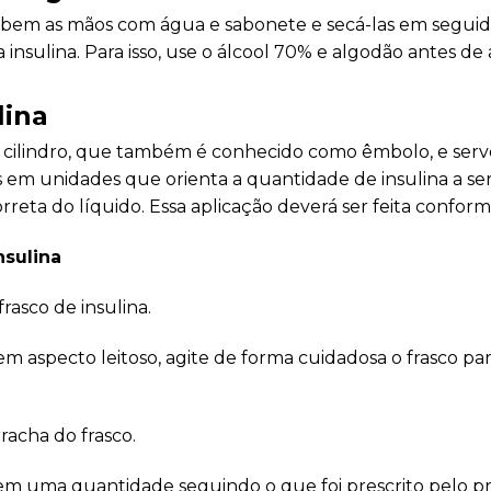
 bem as mãos com água e sabonete e secá-las em seguida
a insulina. Para isso, use o álcool 70% e algodão antes de 
lina
 cilindro, que também é conhecido como êmbolo, e serve
em unidades que orienta a quantidade de insulina a ser
rreta do líquido. Essa aplicação deverá ser feita confor
nsulina
frasco de insulina.
em aspecto leitoso, agite de forma cuidadosa o frasco pa
racha do frasco.
 em uma quantidade seguindo o que foi prescrito pelo pro