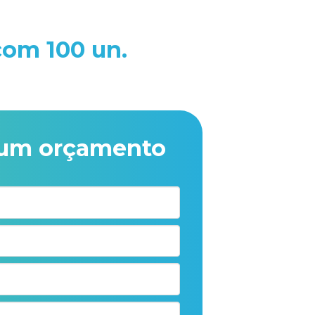
com 100 un.
e um
orçamento