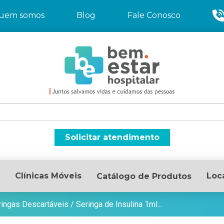
uem somos
Blog
Fale Conosco
Solicitar atendimento
Clínicas Móveis
Loc
Catálogo de Produtos
ringas Descartáveis
/
Seringa de Insulina 1ml...