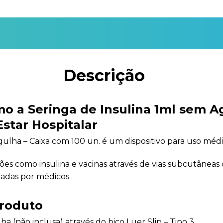
Descrição
o a Seringa de Insulina 1ml sem A
star Hospitalar
gulha – Caixa com 100 un. é um dispositivo para uso méd
uções como insulina e vacinas através de vias subcutâneas
tadas por médicos.
produto
a (não inclusa) através do bico Luer Slip – Tipo 3.