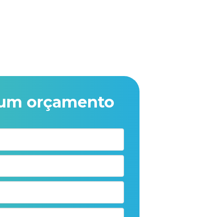
e um
orçamento