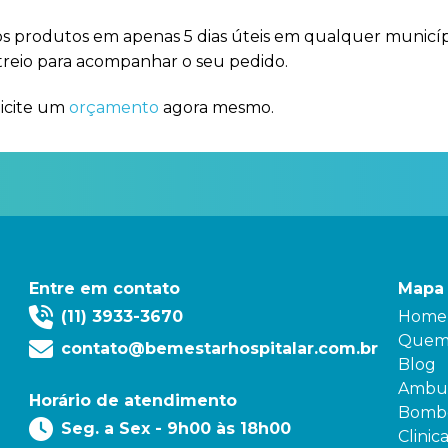
os produtos em apenas 5 dias úteis em qualquer municíp
treio para acompanhar o seu pedido.
licite um
orçamento
agora mesmo.
Entre em contato
Mapa 
(11) 3933-3670
Home
Quem
contato@bemestarhospitalar.com.br
Blog
Ambul
Horário de atendimento
Bombe
Seg. a Sex - 9h00 às 18h00
Clinic