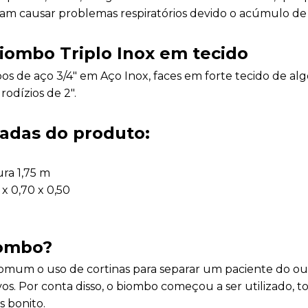
am causar problemas respiratórios devido o acúmulo de 
Biombo Triplo Inox em tecido
s de aço 3/4″ em Aço Inox, faces em forte tecido de a
odízios de 2″.
adas do produto:
ura 1,75 m
x 0,70 x 0,50
iombo?
mum o uso de cortinas para separar um paciente do outr
vos. Por conta disso, o biombo começou a ser utilizado, t
 bonito.