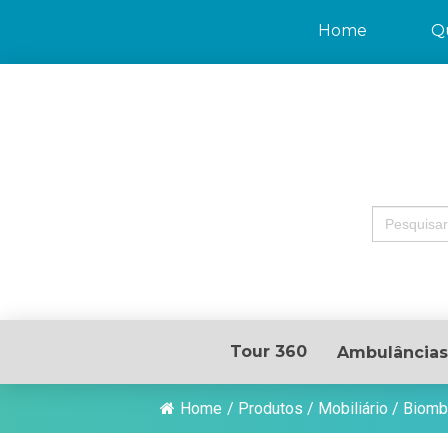
Home
Q
Search
for:
Tour 360
Ambulâncias
Home
/
Produtos
/
Mobiliário
/
Biomb