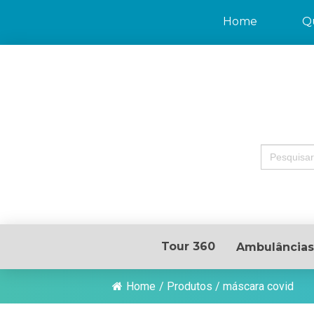
Home
Q
Search
for:
Tour 360
Ambulâncias
Home
/
Produtos
/
máscara covid