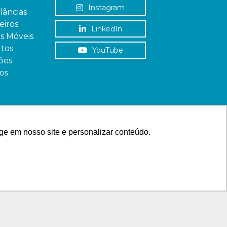
Instagram
âncias
iros
LinkedIn
as Móveis
tos
YouTube
ões
os
ge em nosso site e personalizar conteúdo.