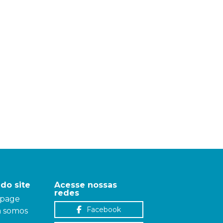
do site
Acesse nossas
redes
page
Facebook
 somos