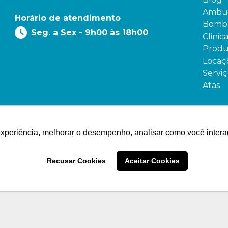
Ambul
Horário de atendimento
Bombe
Seg. a Sex - 9h00 às 18h00
Clinic
Produ
Locaç
Serviç
Atas
experiência, melhorar o desempenho, analisar como você intera
Recusar Cookies
Aceitar Cookies