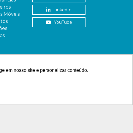
iros
LinkedIn
as Móveis
tos
YouTube
ões
os
ge em nosso site e personalizar conteúdo.