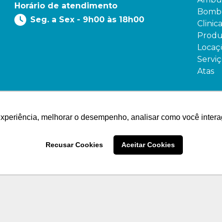
Horário de atendimento
Bombe
Seg. a Sex - 9h00 às 18h00
Clinic
Produ
Locaç
Serviç
Atas
experiência, melhorar o desempenho, analisar como você intera
Recusar Cookies
Aceitar Cookies