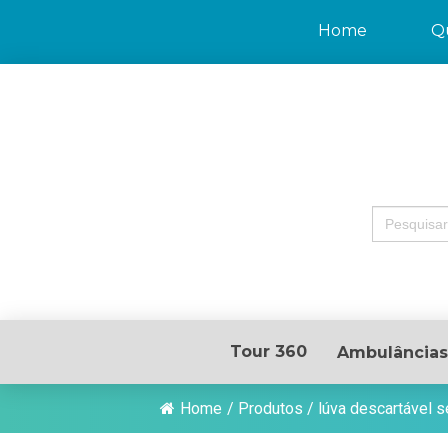
Home
Q
Search
for:
Tour 360
Ambulâncias
Home
/
Produtos
/
lúva descartável 