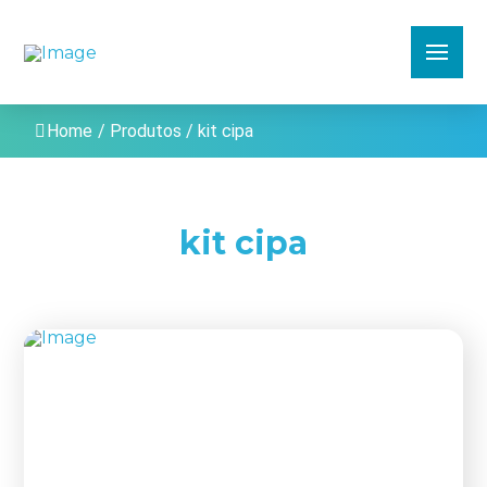
Home
/
Produtos
/
kit cipa
kit cipa