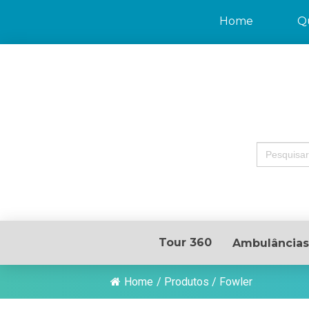
Home
Q
Search
for:
Tour 360
Ambulâncias
Home
/
Produtos
/
Fowler