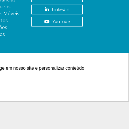
iros
LinkedIn
as Móveis
tos
YouTube
ões
os
ge em nosso site e personalizar conteúdo.