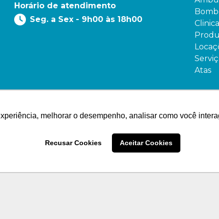
Horário de atendimento
Bombe
Seg. a Sex - 9h00 às 18h00
Clinic
Produ
Locaç
Serviç
Atas
experiência, melhorar o desempenho, analisar como você intera
Recusar Cookies
Aceitar Cookies