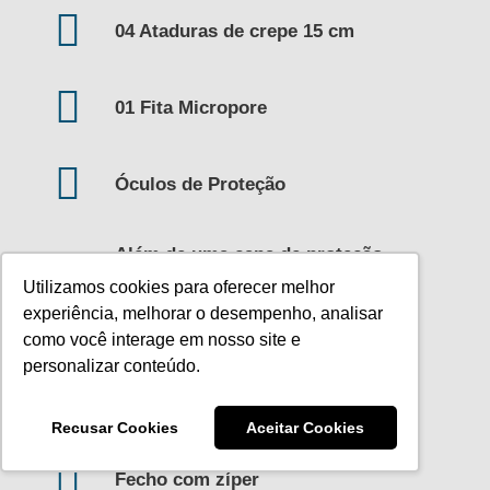
04 Ataduras de crepe 15 cm
01 Fita Micropore
Óculos de Proteção
Além de uma capa de proteção
confeccionada em tecido 100%
Utilizamos cookies para oferecer melhor
experiência, melhorar o desempenho, analisar
poliamida com duplo tecido
como você interage em nosso site e
personalizar conteúdo.
01 Capa para proteção; Forração
interna em cartão
Recusar Cookies
Aceitar Cookies
Fecho com zíper