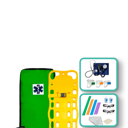
pesquisa e desenvolvimento dos nossos
parceiros.
Esperamos de fato que você não o use,
mas se algum dia precisar, você
agradecerá aos céus por ter um desses por
perto.